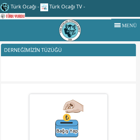
Türk Ocağı
-
Türk Ocağı TV
-
MENÜ
DERNEĞİMİZİN TÜZÜĞÜ